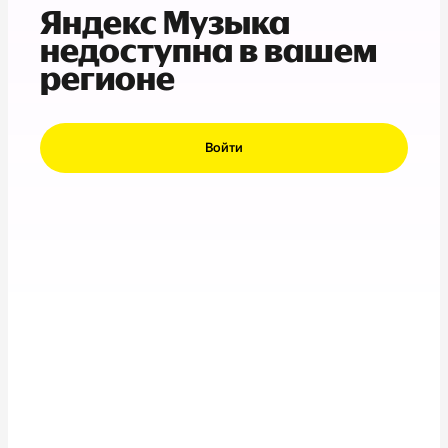
Яндекс Музыка
недоступна в вашем
регионе
Войти