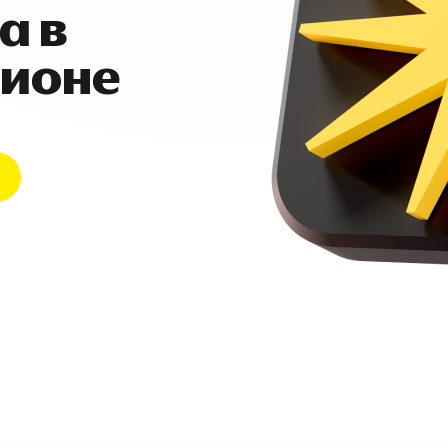
а в
гионе