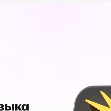
узыка