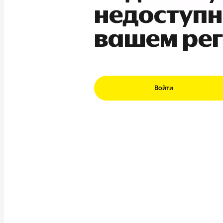
недоступн
вашем ре
Войти