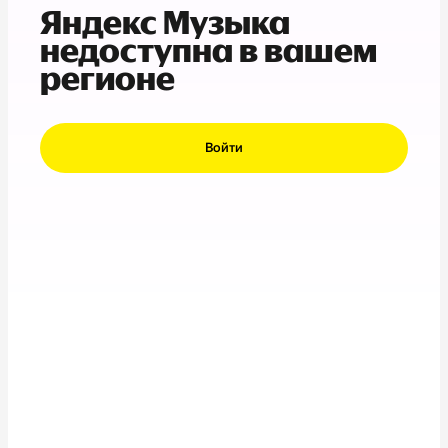
Яндекс Музыка
недоступна в вашем
регионе
Войти