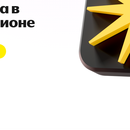
а в
гионе