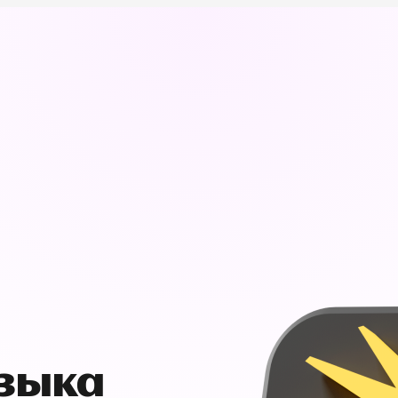
узыка