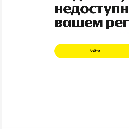
недоступн
вашем ре
Войти