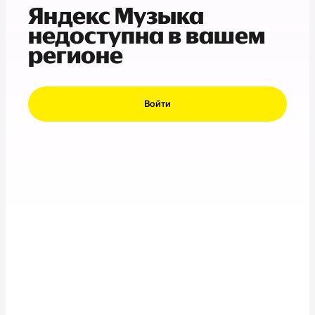
Яндекс Музыка
недоступна в вашем
регионе
Войти