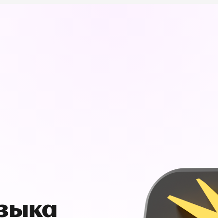
узыка