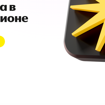
а в
гионе