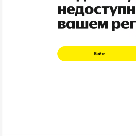
недоступн
вашем ре
Войти