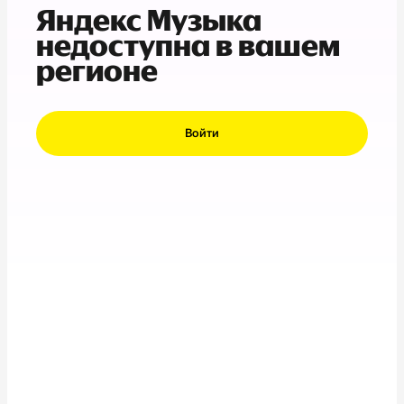
Яндекс Музыка
недоступна в вашем
регионе
Войти