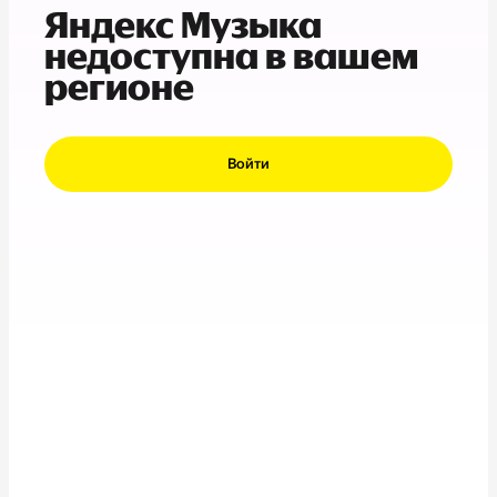
Яндекс Музыка
недоступна в вашем
регионе
Войти