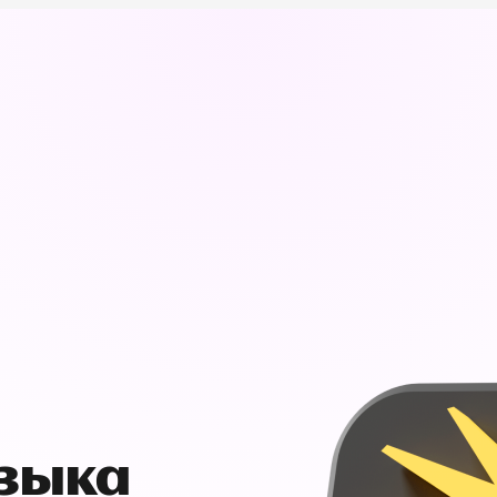
узыка