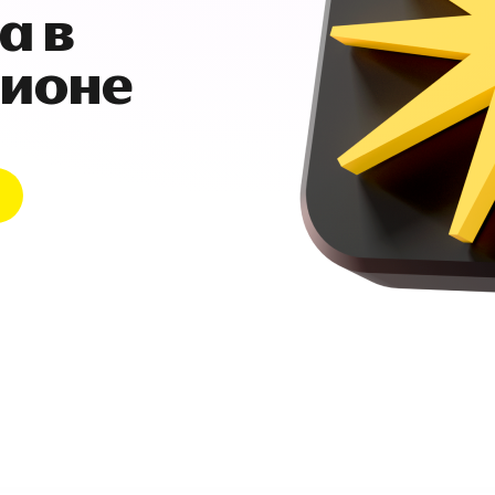
а в
гионе