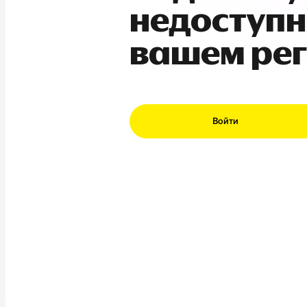
недоступн
вашем ре
Войти