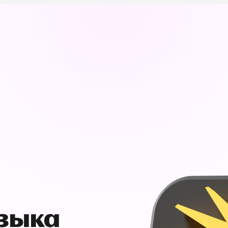
узыка