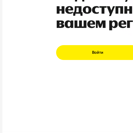
недоступн
вашем ре
Войти