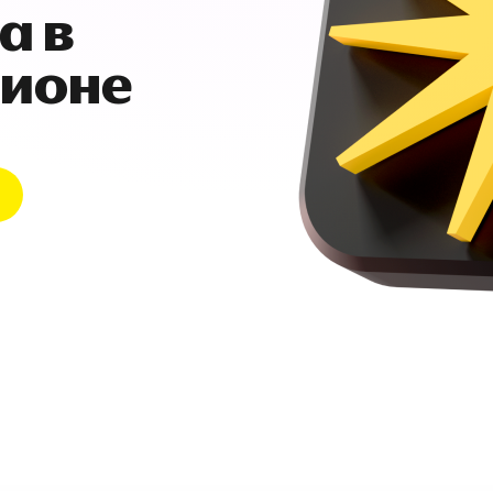
а в
гионе