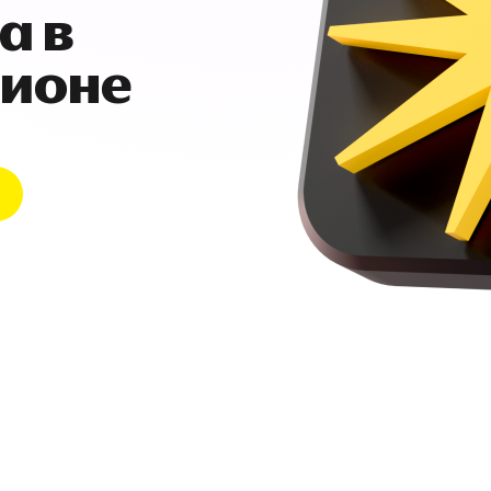
а в
гионе