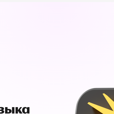
узыка