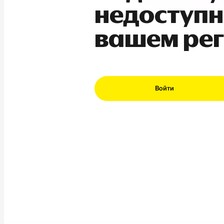
недоступн
вашем ре
Войти