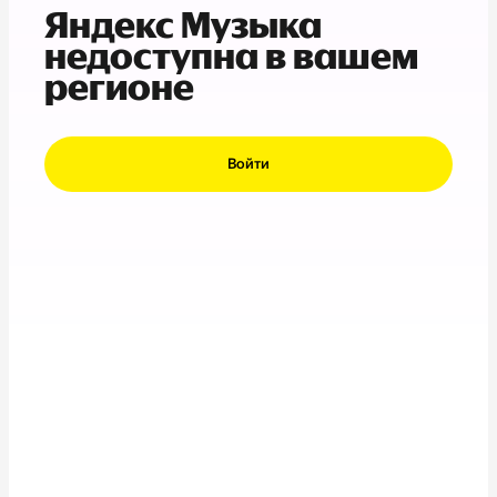
Яндекс Музыка
недоступна в вашем
регионе
Войти