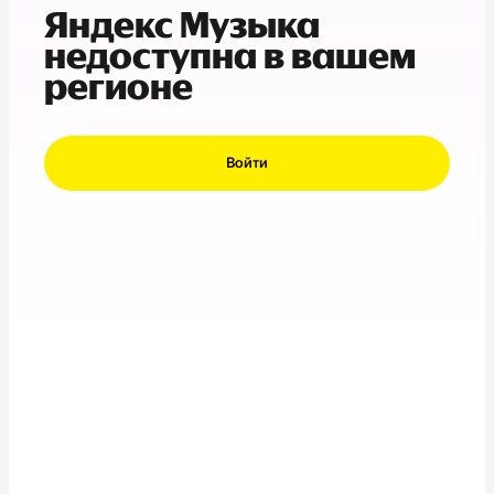
Яндекс Музыка
недоступна в вашем
регионе
Войти