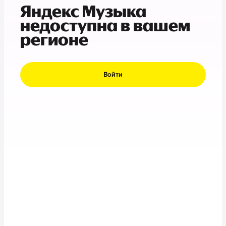
Яндекс Музыка
недоступна в вашем
регионе
Войти