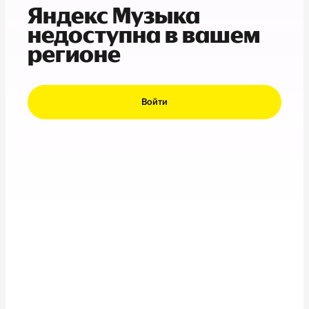
Яндекс Музыка
недоступна в вашем
регионе
Войти