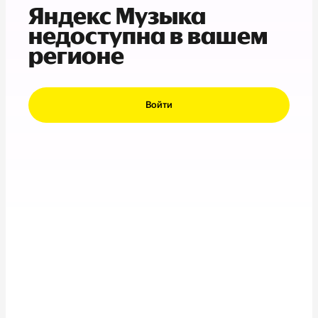
Яндекс Музыка
недоступна в вашем
регионе
Войти