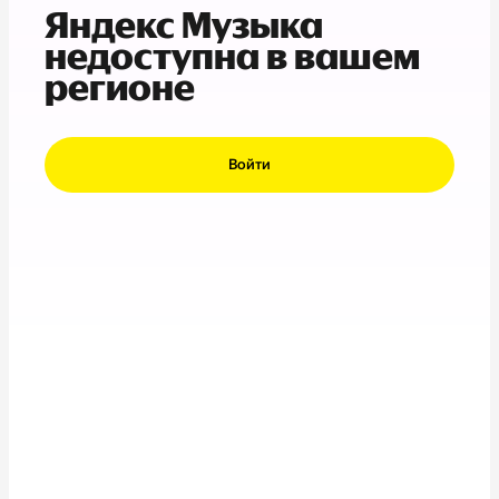
Яндекс Музыка
недоступна в вашем
регионе
Войти