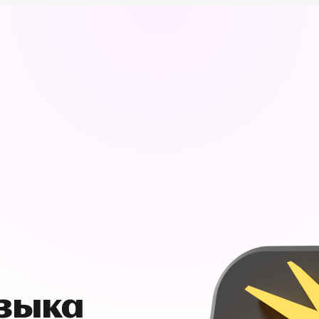
узыка