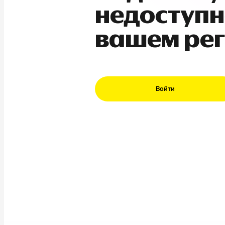
недоступн
вашем ре
Войти