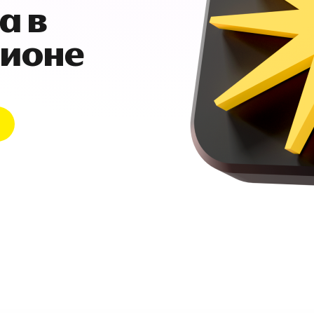
а в
гионе