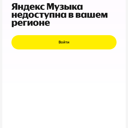
Яндекс Музыка
недоступна в вашем
регионе
Войти