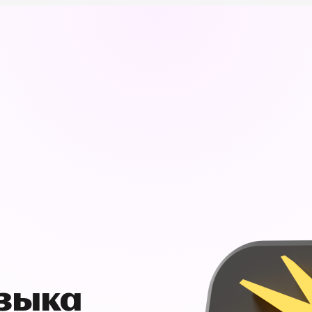
узыка