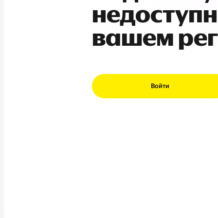
недоступн
вашем ре
Войти