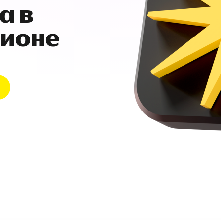
а в
гионе