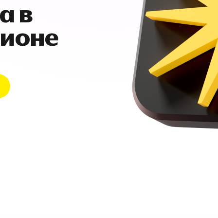
а в
гионе