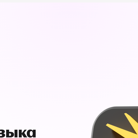
узыка