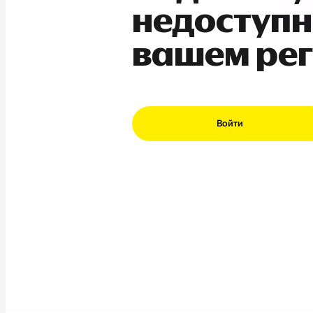
недоступн
вашем ре
Войти