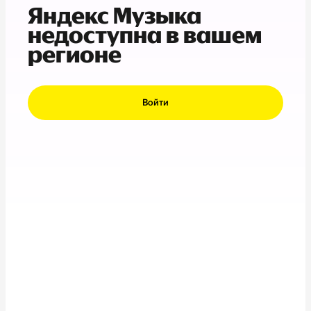
Яндекс Музыка
недоступна в вашем
регионе
Войти