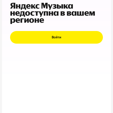
Яндекс Музыка
недоступна в вашем
регионе
Войти