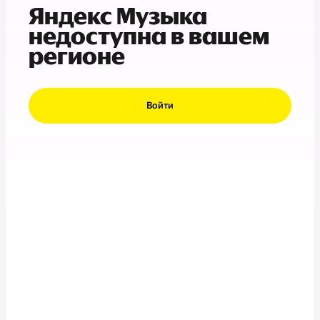
Яндекс Музыка
недоступна в вашем
регионе
Войти