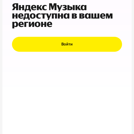
Яндекс Музыка
недоступна в вашем
регионе
Войти