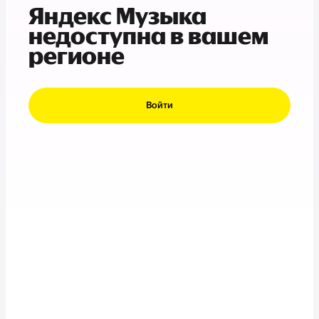
Яндекс Музыка
недоступна в вашем
регионе
Войти