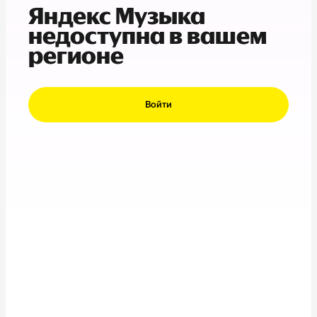
Яндекс Музыка
недоступна в вашем
регионе
Войти