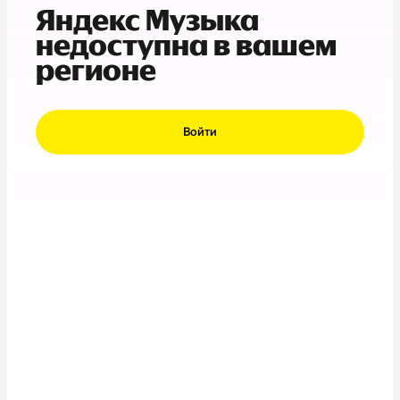
Яндекс Музыка
недоступна в вашем
регионе
Войти