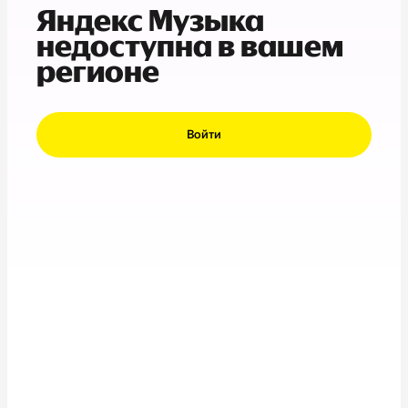
Яндекс Музыка
недоступна в вашем
регионе
Войти