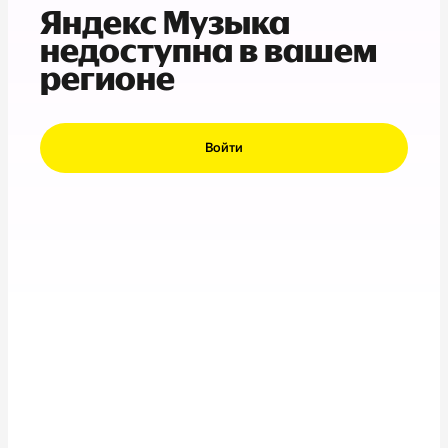
Яндекс Музыка
недоступна в вашем
регионе
Войти