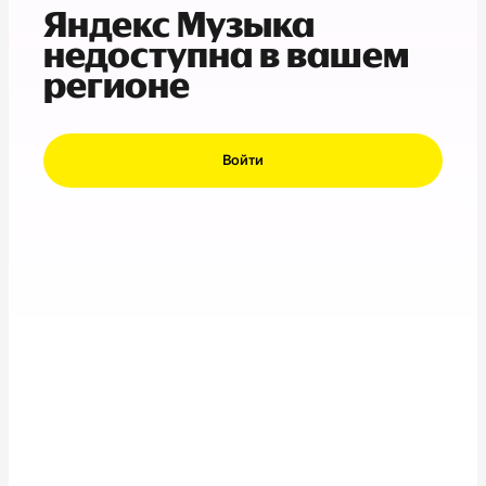
Яндекс Музыка
недоступна в вашем
регионе
Войти