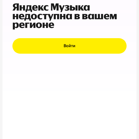
Яндекс Музыка
недоступна в вашем
регионе
Войти