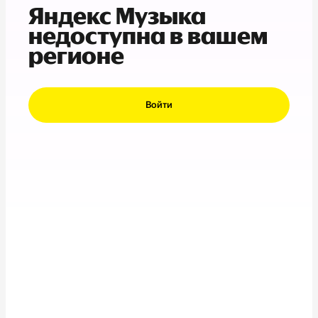
Яндекс Музыка
недоступна в вашем
регионе
Войти