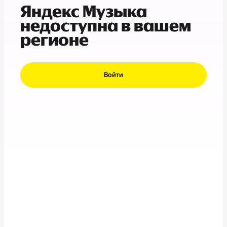
Яндекс Музыка
недоступна в вашем
регионе
Войти