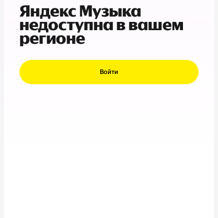
Яндекс Музыка
недоступна в вашем
регионе
Войти