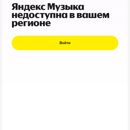
Яндекс Музыка
недоступна в вашем
регионе
Войти