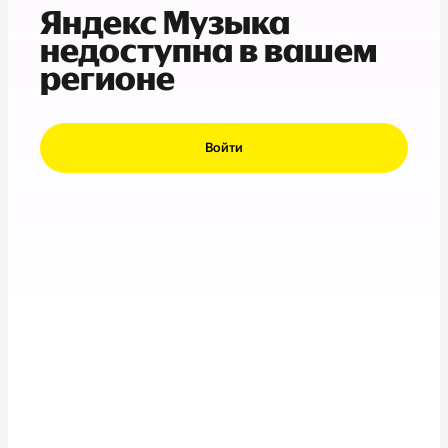
Яндекс Музыка
недоступна в вашем
регионе
Войти