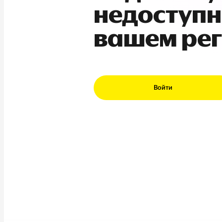
недоступн
вашем ре
Войти