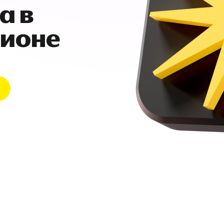
а в
гионе