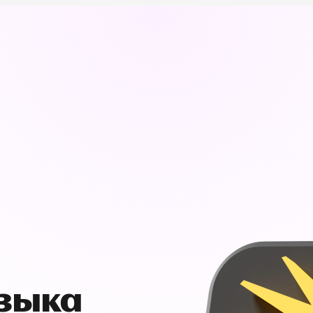
узыка