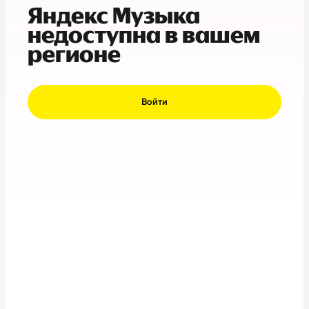
Яндекс Музыка
недоступна в вашем
регионе
Войти