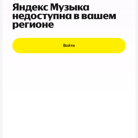
Яндекс Музыка
недоступна в вашем
регионе
Войти