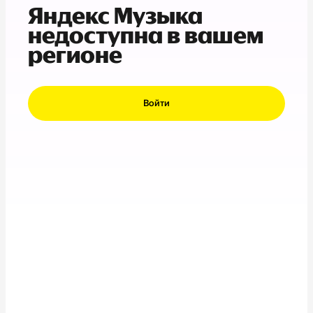
Яндекс Музыка
недоступна в вашем
регионе
Войти