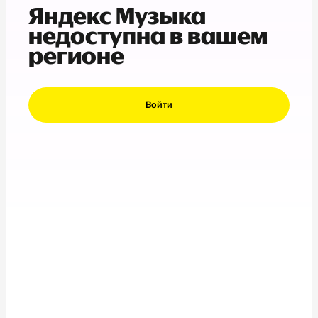
Яндекс Музыка
недоступна в вашем
регионе
Войти