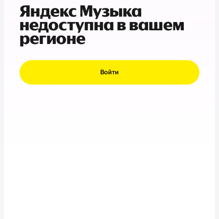
Яндекс Музыка
недоступна в вашем
регионе
Войти