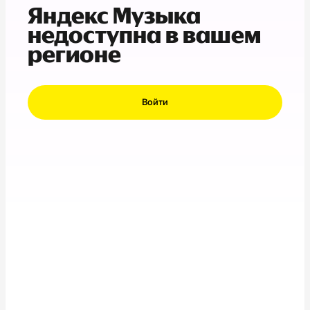
Яндекс Музыка
недоступна в вашем
регионе
Войти