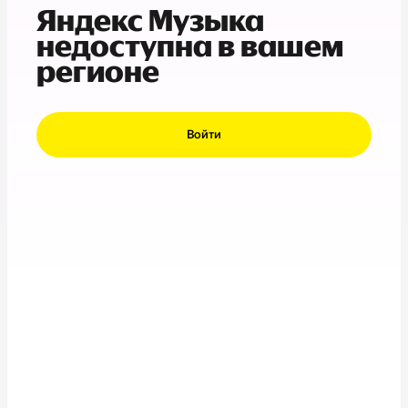
Яндекс Музыка
недоступна в вашем
регионе
Войти