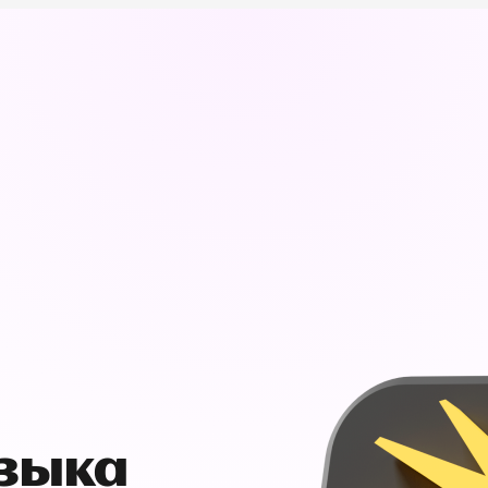
узыка