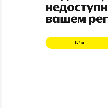
недоступн
вашем ре
Войти