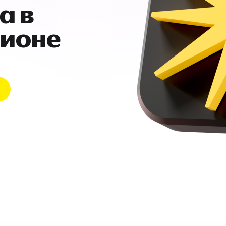
а в
гионе