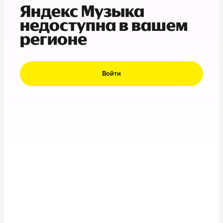
Яндекс Музыка
недоступна в вашем
регионе
Войти