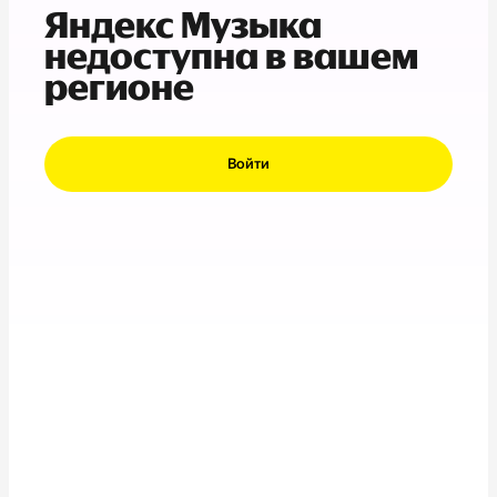
Яндекс Музыка
недоступна в вашем
регионе
Войти