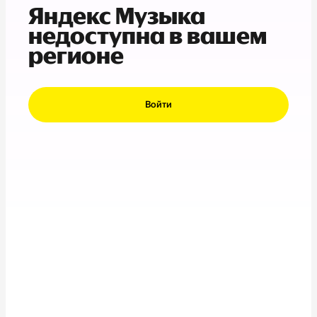
Яндекс Музыка
недоступна в вашем
регионе
Войти