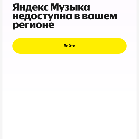
Яндекс Музыка
недоступна в вашем
регионе
Войти